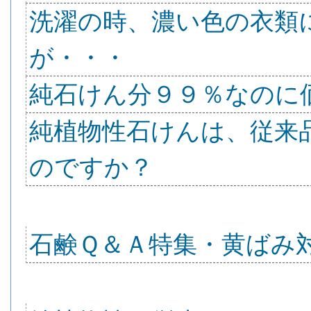
洗濯の時、濃い色の衣類
が・・・
純石けん分９９％なのに
純植物性石けんは、従来
のですか？
石鹸Ｑ＆Ａ特集・黄ばみ