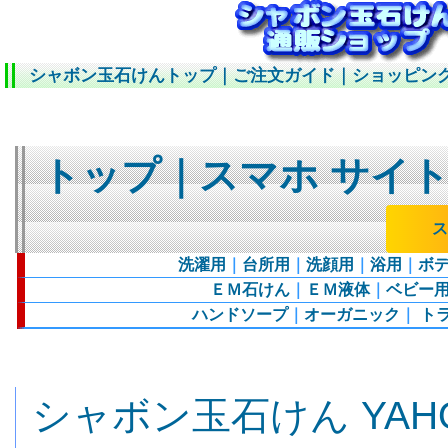
シャボン玉石けんトップ
｜
ご注文ガイド
｜
ショッピン
トップ
｜
スマホ サイ
ス
洗濯用
｜
台所用
｜
洗顔用
｜
浴用
｜
ボ
ＥＭ石けん
｜
ＥＭ液体
｜
ベビー
ハンドソープ
｜
オーガニック
｜
ト
シャボン玉石けん YA