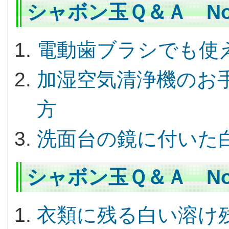
シャボン玉Ｑ＆Ａ No.
電動歯ブラシでも使
加湿空気清浄機のお
方
洗面台の鏡に付いた
シャボン玉Ｑ＆Ａ No.
衣類に残る白い溶け