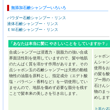
無添加石鹸シャンプーいろいろ
パウダー石鹸シャンプー・リンス
液体石鹸シャンプー・リンス
ＥＭ石鹸シャンプー・リンス
「あなたは本当に髪に やさしいことを していますか？
合成シャンプーは浸透力・脱脂力の強い合成
シャボン
界面活性剤を使用していますので、髪や地肌
んシャン
のたんぱく質を溶かす作用があります。その
使用をお
点シャボン玉の石鹸シャンプーは天然の動植
の髪を酸
物性の油脂を原料とし、指定成分（エデト酸
プー用の
塩・パラベン・香料など）を一切使用してい
石けんシ
ませんので、地肌を傷めず必要な脂分を残す
物のまっ
ことで髪本来の美しさを引き出します。
めします
上手な石