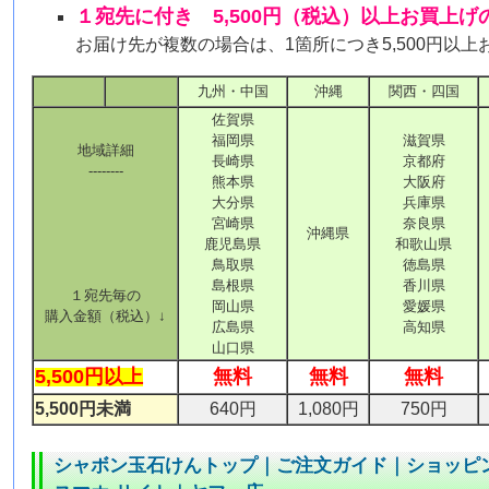
１宛先に付き 5,500円（税込）以上お買上
お届け先が複数の場合は、1箇所につき5,500円以
九州・中国
沖縄
関西・四国
佐賀県
福岡県
滋賀県
地域詳細
長崎県
京都府
--------
熊本県
大阪府
大分県
兵庫県
宮崎県
奈良県
沖縄県
鹿児島県
和歌山県
鳥取県
徳島県
島根県
香川県
１宛先毎の
岡山県
愛媛県
購入金額（税込）↓
広島県
高知県
山口県
5,500円以上
無料
無料
無料
5,500円未満
640円
1,080円
750円
シャボン玉石けんトップ
｜
ご注文ガイド
｜
ショッピ