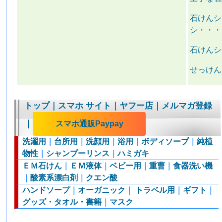
石けんシ
シ・・・
石けんシ
せっけん
トップ
｜
スマホ サイト
｜
ヤフー店
｜
メルマガ登録
｜
スマホ通販Paypay
洗濯用
｜
台所用
｜
洗顔用
｜
浴用
｜
ボディソープ
｜
純植
物性
｜
シャンプーリンス
｜
ハミガキ
ＥＭ石けん
｜
ＥＭ液体
｜
ベビー用
｜
重曹
｜
食器洗い機
｜
酸素系漂白剤
｜
クエン酸
ハンドソープ
｜
オーガニック
｜
トラベル用
｜
ギフト
｜
グッズ・タオル・書籍
｜
マスク