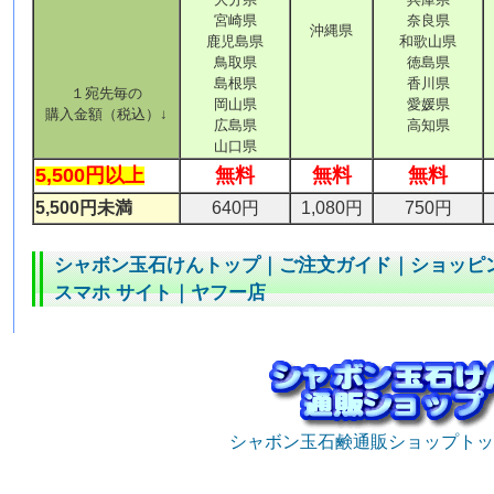
宮崎県
奈良県
沖縄県
鹿児島県
和歌山県
鳥取県
徳島県
島根県
香川県
１宛先毎の
岡山県
愛媛県
購入金額（税込）↓
広島県
高知県
山口県
5,500円以上
無料
無料
無料
5,500円未満
640円
1,080円
750円
シャボン玉石けんトップ
｜
ご注文ガイド
｜
ショッピ
スマホ サイト
｜
ヤフー店
シャボン玉石鹸通販ショップトッ