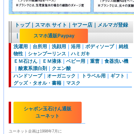
トップ
｜
スマホ サイト
｜
ヤフー店
｜
メルマガ登録
｜
スマホ通販Paypay
洗濯用
｜
台所用
｜
洗顔用
｜
浴用
｜
ボディソープ
｜
純植
物性
｜
シャンプーリンス
｜
ハミガキ
ＥＭ石けん
｜
ＥＭ液体
｜
ベビー用
｜
重曹
｜
食器洗い機
｜
酸素系漂白剤
｜
クエン酸
ハンドソープ
｜
オーガニック
｜
トラベル用
｜
ギフト
｜
グッズ・タオル・書籍
｜
マスク
シャボン玉石けん通販
ユーネット
ユーネット企画は1998年7月に