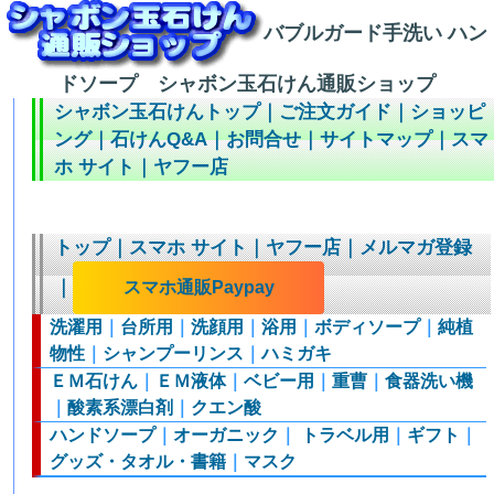
バブルガード手洗い ハン
ドソープ シャボン玉石けん通販ショップ
シャボン玉石けんトップ
｜
ご注文ガイド
｜
ショッピ
ング
｜
石けんQ&A
｜
お問合せ
｜
サイトマップ
｜
スマ
ホ サイト
｜
ヤフー店
トップ
｜
スマホ サイト
｜
ヤフー店
｜
メルマガ登録
｜
スマホ通販Paypay
洗濯用
｜
台所用
｜
洗顔用
｜
浴用
｜
ボディソープ
｜
純植
物性
｜
シャンプーリンス
｜
ハミガキ
ＥＭ石けん
｜
ＥＭ液体
｜
ベビー用
｜
重曹
｜
食器洗い機
｜
酸素系漂白剤
｜
クエン酸
ハンドソープ
｜
オーガニック
｜
トラベル用
｜
ギフト
｜
グッズ・タオル・書籍
｜
マスク