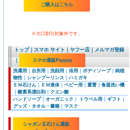
ご購入はこちら
※大口割引対象外です。
トップ
｜
スマホ サイト
｜
ヤフー店
｜
メルマガ登録
｜
スマホ通販Paypay
洗濯用
｜
台所用
｜
洗顔用
｜
浴用
｜
ボディソープ
｜
純植
物性
｜
シャンプーリンス
｜
ハミガキ
ＥＭ石けん
｜
ＥＭ液体
｜
ベビー用
｜
重曹
｜
食器洗い機
｜
酸素系漂白剤
｜
クエン酸
ハンドソープ
｜
オーガニック
｜
トラベル用
｜
ギフト
｜
グッズ・タオル・書籍
｜
マスク
シャボン玉石けん通販