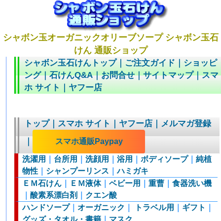
シャボン玉オーガニックオリーブソープ シャボン玉石
けん 通販ショップ
シャボン玉石けんトップ
｜
ご注文ガイド
｜
ショッピ
ング
｜
石けんQ&A
｜
お問合せ
｜
サイトマップ
｜
スマ
ホ サイト
｜
ヤフー店
トップ
｜
スマホ サイト
｜
ヤフー店
｜
メルマガ登録
｜
スマホ通販Paypay
洗濯用
｜
台所用
｜
洗顔用
｜
浴用
｜
ボディソープ
｜
純植
物性
｜
シャンプーリンス
｜
ハミガキ
ＥＭ石けん
｜
ＥＭ液体
｜
ベビー用
｜
重曹
｜
食器洗い機
｜
酸素系漂白剤
｜
クエン酸
ハンドソープ
｜
オーガニック
｜
トラベル用
｜
ギフト
｜
グッズ・タオル・書籍
｜
マスク