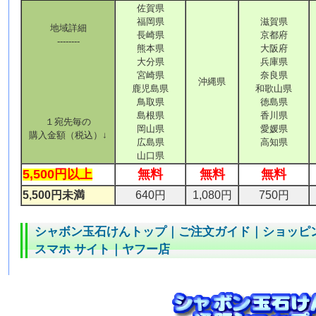
佐賀県
福岡県
滋賀県
地域詳細
長崎県
京都府
--------
熊本県
大阪府
大分県
兵庫県
宮崎県
奈良県
沖縄県
鹿児島県
和歌山県
鳥取県
徳島県
島根県
香川県
１宛先毎の
岡山県
愛媛県
購入金額（税込）↓
広島県
高知県
山口県
5,500円以上
無料
無料
無料
5,500円未満
640円
1,080円
750円
シャボン玉石けんトップ
｜
ご注文ガイド
｜
ショッピ
スマホ サイト
｜
ヤフー店