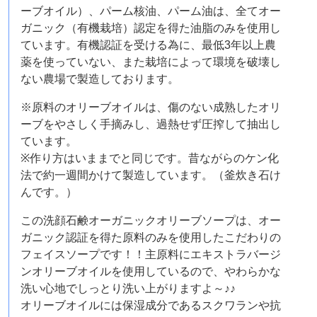
ーブオイル）、パーム核油、パーム油は、全てオー
ガニック（有機栽培）認定を得た油脂のみを使用し
ています。有機認証を受ける為に、最低3年以上農
薬を使っていない、また栽培によって環境を破壊し
ない農場で製造しております。
※原料のオリーブオイルは、傷のない成熟したオリ
ーブをやさしく手摘みし、過熱せず圧搾して抽出し
ています。
※作り方はいままでと同じです。昔ながらのケン化
法で約一週間かけて製造しています。（釜炊き石け
んです。）
この洗顔石鹸オーガニックオリーブソープは、オー
ガニック認証を得た原料のみを使用したこだわりの
フェイスソープです！！主原料にエキストラバージ
ンオリーブオイルを使用しているので、やわらかな
洗い心地でしっとり洗い上がりますよ～♪♪
オリーブオイルには保湿成分であるスクワランや抗