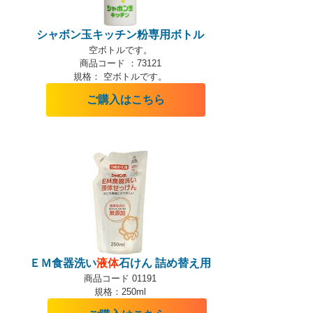
シャボン玉キッチン粉専用ボトル
空ボトル
です。
商品コード ：73121
規格：
空ボトル
です。
ご購入はこちら
ＥＭ食器洗い
液体
石けん 詰め替え用
商品コード 01191
規格：250ml