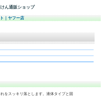
石けん通販ショップ
イト
｜
ヤフー店
汚れをスッキリ落とします。液体タイプと固