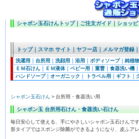
シャボン玉石けんトップ
｜
ご注文ガイド
｜
ショッピ
トップ
｜
スマホ サイト
｜
ヤフー店
｜
メルマガ登録
洗濯用
｜
台所用
｜
洗顔用
｜
浴用
｜
ボディソープ
｜
純植
ＥＭ石けん
｜
ＥＭ液体
｜
ベビー用
｜
重曹
｜
食器洗い機
ハンドソープ
｜
オーガニック
｜
トラベル用
｜
ギフト
｜
シャボン玉石けん
> 台所用・食器洗い用
シャボン玉 台所用石けん・食器洗い石けん
毎日安心して使える、手にやさしいシャボン玉石けんで
形タイプではスポンジ除菌ができるようになり、皮ふア