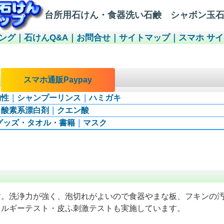
台所用石けん・食器洗い石鹸 シャボン玉
ング
｜
石けんQ&A
｜
お問合せ
｜
サイトマップ
｜
スマホ サ
｜
スマホ通販Paypay
物性
｜
シャンプーリンス
｜
ハミガキ
｜
酸素系漂白剤
｜
クエン酸
グッズ・タオル・書籍
｜
マスク
す。洗浄力が強く、泡切れがよいので食器やまな板、フキンの
レルギーテスト・皮ふ刺激テストも実施しています。