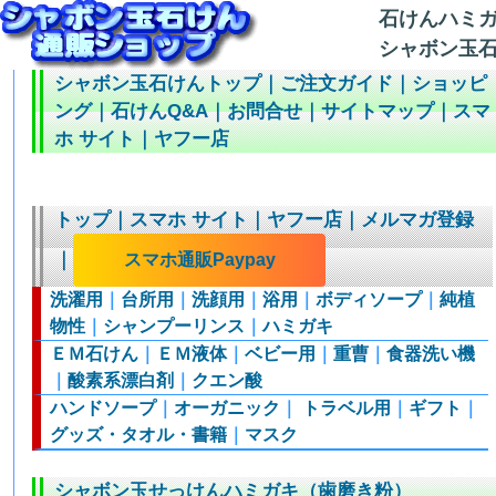
石けんハミ
シャボン玉石
シャボン玉石けんトップ
｜
ご注文ガイド
｜
ショッピ
ング
｜
石けんQ&A
｜
お問合せ
｜
サイトマップ
｜
スマ
ホ サイト
｜
ヤフー店
トップ
｜
スマホ サイト
｜
ヤフー店
｜
メルマガ登録
｜
スマホ通販Paypay
洗濯用
｜
台所用
｜
洗顔用
｜
浴用
｜
ボディソープ
｜
純植
物性
｜
シャンプーリンス
｜
ハミガキ
ＥＭ石けん
｜
ＥＭ液体
｜
ベビー用
｜
重曹
｜
食器洗い機
｜
酸素系漂白剤
｜
クエン酸
ハンドソープ
｜
オーガニック
｜
トラベル用
｜
ギフト
｜
グッズ・タオル・書籍
｜
マスク
シャボン玉せっけんハミガキ（歯磨き粉）