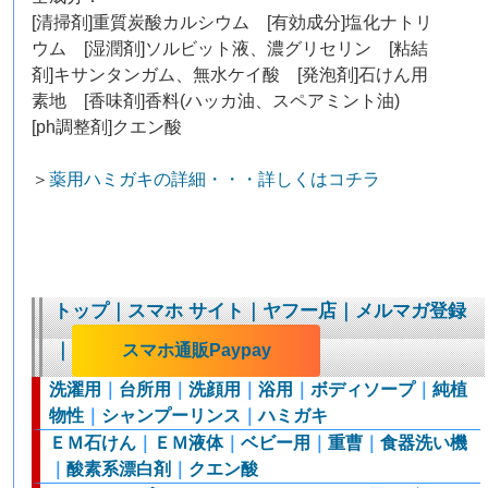
[清掃剤]重質炭酸カルシウム [有効成分]塩化ナトリ
ウム [湿潤剤]ソルビット液、濃グリセリン [粘結
剤]キサンタンガム、無水ケイ酸 [発泡剤]石けん用
素地 [香味剤]香料(ハッカ油、スペアミント油)
[ph調整剤]クエン酸
＞
薬用ハミガキの詳細・・・詳しくはコチラ
トップ
｜
スマホ サイト
｜
ヤフー店
｜
メルマガ登録
｜
スマホ通販Paypay
洗濯用
｜
台所用
｜
洗顔用
｜
浴用
｜
ボディソープ
｜
純植
物性
｜
シャンプーリンス
｜
ハミガキ
ＥＭ石けん
｜
ＥＭ液体
｜
ベビー用
｜
重曹
｜
食器洗い機
｜
酸素系漂白剤
｜
クエン酸