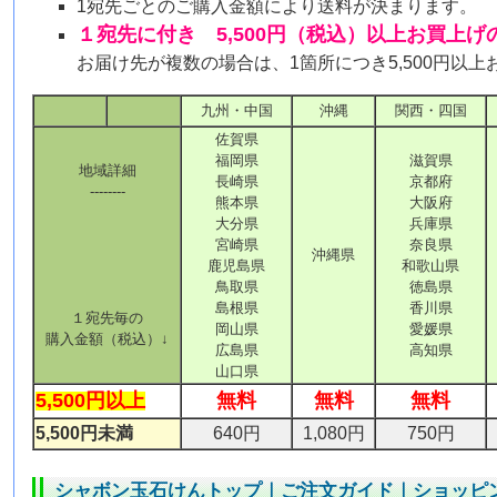
1宛先ごとのご購入金額により送料が決まります。
１宛先に付き 5,500円（税込）以上お買上
お届け先が複数の場合は、1箇所につき5,500円以
九州・中国
沖縄
関西・四国
佐賀県
福岡県
滋賀県
地域詳細
長崎県
京都府
--------
熊本県
大阪府
大分県
兵庫県
宮崎県
奈良県
沖縄県
鹿児島県
和歌山県
鳥取県
徳島県
島根県
香川県
１宛先毎の
岡山県
愛媛県
購入金額（税込）↓
広島県
高知県
山口県
5,500円以上
無料
無料
無料
5,500円未満
640円
1,080円
750円
シャボン玉石けんトップ
｜
ご注文ガイド
｜
ショッピ