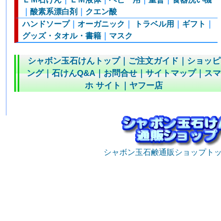
｜
酸素系漂白剤
｜
クエン酸
ハンドソープ
｜
オーガニック
｜
トラベル用
｜
ギフト
｜
グッズ・タオル・書籍
｜
マスク
シャボン玉石けんトップ
｜
ご注文ガイド
｜
ショッピ
ング
｜
石けんQ&A
｜
お問合せ
｜
サイトマップ
｜
ス
ホ サイト
｜
ヤフー店
シャボン玉石鹸通販ショップト