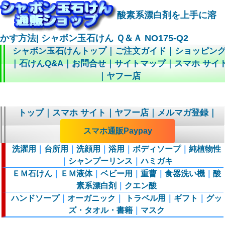
酸素系漂白剤を上手に溶
かす方法| シャボン玉石けん Ｑ＆Ａ NO175-Q2
シャボン玉石けんトップ
｜
ご注文ガイド
｜
ショッピン
｜
石けんQ&A
｜
お問合せ
｜
サイトマップ
｜
スマホ サイ
｜
ヤフー店
トップ
｜
スマホ サイト
｜
ヤフー店
｜
メルマガ登録
｜
スマホ通販Paypay
洗濯用
｜
台所用
｜
洗顔用
｜
浴用
｜
ボディソープ
｜
純植物性
｜
シャンプーリンス
｜
ハミガキ
ＥＭ石けん
｜
ＥＭ液体
｜
ベビー用
｜
重曹
｜
食器洗い機
｜
酸
素系漂白剤
｜
クエン酸
ハンドソープ
｜
オーガニック
｜
トラベル用
｜
ギフト
｜
グッ
ズ・タオル・書籍
｜
マスク