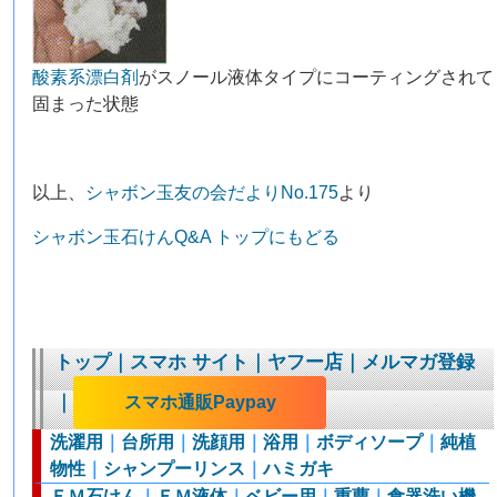
酸素系漂白剤
がスノール液体タイプにコーティングされて
固まった状態
以上、
シャボン玉友の会だよりNo.175
より
シャボン玉石けんQ&A トップにもどる
トップ
｜
スマホ サイト
｜
ヤフー店
｜
メルマガ登録
｜
スマホ通販Paypay
洗濯用
｜
台所用
｜
洗顔用
｜
浴用
｜
ボディソープ
｜
純植
物性
｜
シャンプーリンス
｜
ハミガキ
ＥＭ石けん
｜
ＥＭ液体
｜
ベビー用
｜
重曹
｜
食器洗い機