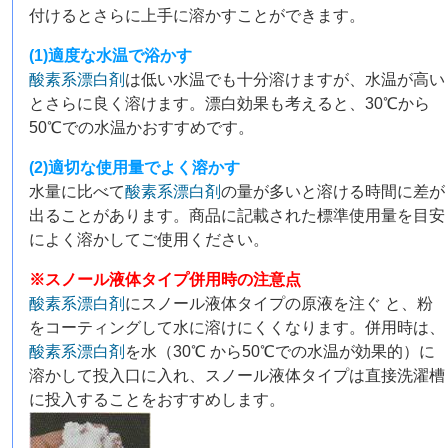
付けるとさらに上手に溶かすことができます。
(1)適度な水温で浴かす
酸素系漂白剤
は低い水温でも十分溶けますが、水温が高い
とさらに良く溶けます。漂白効果も考えると、30℃から
50℃での水温かおすすめです。
(2)適切な使用量でよく溶かす
水量に比べて
酸素系漂白剤
の量が多いと溶ける時間に差が
出ることがあります。商品に記載された標準使用量を目安
によく溶かしてご使用ください。
※スノール液体タイプ併用時の注意点
酸素系漂白剤
にスノール液体タイプの原液を注ぐ と、粉
をコーティングして水に溶けにくくなります。併用時は、
酸素系漂白剤
を水（30℃ から50℃での水温が効果的）に
溶かして投入口に入れ、スノール液体タイプは直接洗濯槽
に投入することをおすすめします。