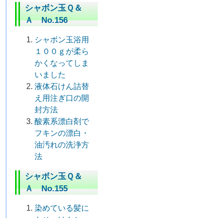
シャボン玉Ｑ＆
Ａ No.156
シャボン玉浴用
１００ｇが柔ら
かくなってしま
いました
液体石けん詰替
え用注ぎ口の開
封方法
酸素系漂白剤で
フキンの漂白・
油汚れの洗浄方
法
シャボン玉Ｑ＆
Ａ No.155
染めている髪に