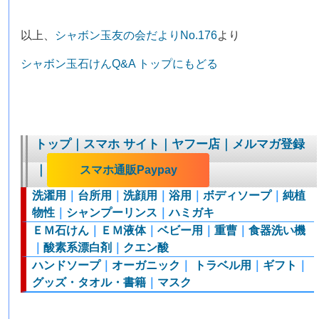
以上、
シャボン玉友の会だよりNo.176
より
シャボン玉石けんQ&A トップにもどる
トップ
｜
スマホ サイト
｜
ヤフー店
｜
メルマガ登録
｜
スマホ通販Paypay
洗濯用
｜
台所用
｜
洗顔用
｜
浴用
｜
ボディソープ
｜
純植
物性
｜
シャンプーリンス
｜
ハミガキ
ＥＭ石けん
｜
ＥＭ液体
｜
ベビー用
｜
重曹
｜
食器洗い機
｜
酸素系漂白剤
｜
クエン酸
ハンドソープ
｜
オーガニック
｜
トラベル用
｜
ギフト
｜
グッズ・タオル・書籍
｜
マスク