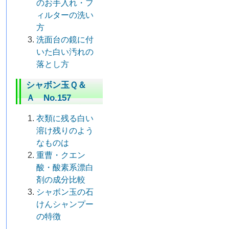
のお手入れ・フ
ィルターの洗い
方
洗面台の鏡に付
いた白い汚れの
落とし方
シャボン玉Ｑ＆
Ａ No.157
衣類に残る白い
溶け残りのよう
なものは
重曹・クエン
酸・酸素系漂白
剤の成分比較
シャボン玉の石
けんシャンプー
の特徴