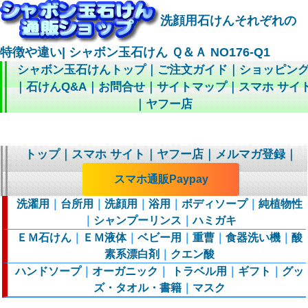
洗顔用石けんそれぞれの
特徴や違い| シャボン玉石けん Ｑ＆Ａ NO176-Q1
シャボン玉石けんトップ
｜
ご注文ガイド
｜
ショッピン
｜
石けんQ&A
｜
お問合せ
｜
サイトマップ
｜
スマホ サイ
｜
ヤフー店
トップ
｜
スマホ サイト
｜
ヤフー店
｜
メルマガ登録
｜
スマホ通販Paypay
洗濯用
｜
台所用
｜
洗顔用
｜
浴用
｜
ボディソープ
｜
純植物性
｜
シャンプーリンス
｜
ハミガキ
ＥＭ石けん
｜
ＥＭ液体
｜
ベビー用
｜
重曹
｜
食器洗い機
｜
酸
素系漂白剤
｜
クエン酸
ハンドソープ
｜
オーガニック
｜
トラベル用
｜
ギフト
｜
グッ
ズ・タオル・書籍
｜
マスク