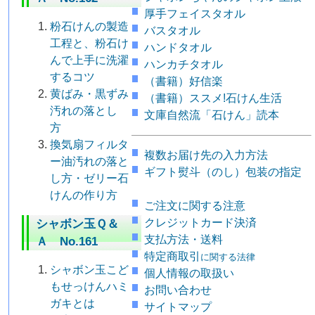
厚手フェイスタオル
粉石けんの製造
バスタオル
工程と、粉石け
ハンドタオル
んで上手に洗濯
ハンカチタオル
するコツ
（書籍）好信楽
黄ばみ・黒ずみ
（書籍）ススメ!石けん生活
汚れの落とし
文庫自然流「石けん」読本
方
換気扇フィルタ
複数お届け先の入力方法
ー油汚れの落と
ギフト熨斗（のし）包装の指定
し方・ゼリー石
けんの作り方
ご注文に関する注意
クレジットカード決済
シャボン玉Ｑ＆
支払方法・送料
Ａ No.161
特定商取引
に関する法律
シャボン玉こど
個人情報の取扱い
もせっけんハミ
お問い合わせ
ガキとは
サイトマップ