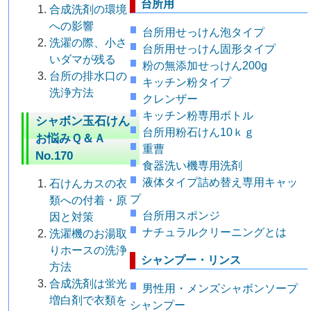
台所用
合成洗剤の環境
への影響
台所用せっけん泡タイプ
洗濯の際、小さ
台所用せっけん固形タイプ
いダマが残る
粉の無添加せっけん200g
台所の排水口の
キッチン粉タイプ
洗浄方法
クレンザー
キッチン粉専用ボトル
シャボン玉石けん
台所用粉石けん10ｋｇ
お悩みＱ＆Ａ
重曹
No.170
食器洗い機専用洗剤
液体タイプ詰め替え専用キャッ
石けんカスの衣
プ
類への付着・原
台所用スポンジ
因と対策
ナチュラルクリーニングとは
洗濯機のお湯取
りホースの洗浄
シャンプー・リンス
方法
合成洗剤は蛍光
男性用・メンズシャボンソープ
増白剤で衣類を
シャンプー