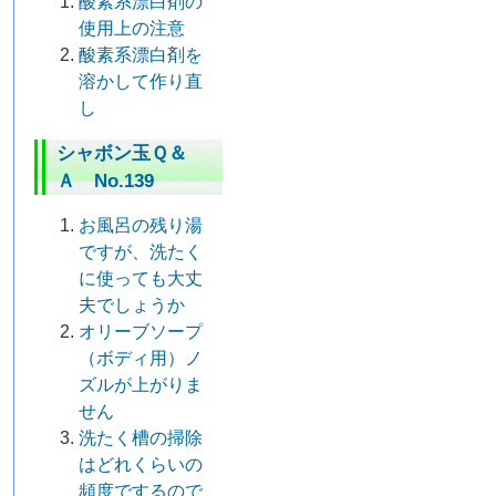
酸素系漂白剤の
使用上の注意
酸素系漂白剤を
溶かして作り直
し
シャボン玉Ｑ＆
Ａ No.139
お風呂の残り湯
ですが、洗たく
に使っても大丈
夫でしょうか
オリーブソープ
（ボディ用）ノ
ズルが上がりま
せん
洗たく槽の掃除
はどれくらいの
頻度でするので