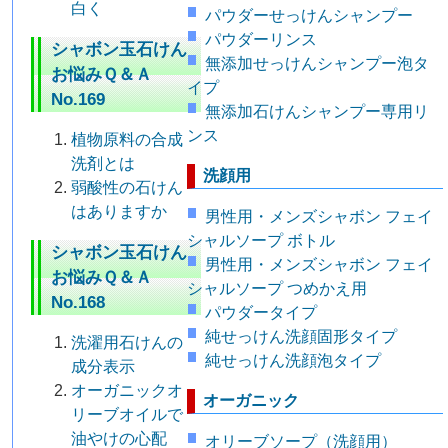
白く
パウダーせっけんシャンプー
パウダーリンス
シャボン玉石けん
無添加せっけんシャンプー泡タ
お悩みＱ＆Ａ
イプ
No.169
無添加石けんシャンプー専用リ
ンス
植物原料の合成
洗剤とは
洗顔用
弱酸性の石けん
はありますか
男性用・メンズシャボン フェイ
シャルソープ ボトル
シャボン玉石けん
男性用・メンズシャボン フェイ
お悩みＱ＆Ａ
シャルソープ つめかえ用
No.168
パウダータイプ
純せっけん洗顔固形タイプ
洗濯用石けんの
純せっけん洗顔泡タイプ
成分表示
オーガニックオ
オーガニック
リーブオイルで
油やけの心配
オリーブソープ（洗顔用）