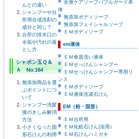
全身ケアソープバブルガード本
んとの違い
体
シャンプーや台
無添加ボディソープ
所用合成洗剤の
無添加フェイシャルソープ
成分と同じ？
ＥＭボディソープ
台所の排水口の
水垢や汚れの落
em液体
とし方
ＥＭ食器洗い液体
シャボン玉Ｑ＆
ＥＭせっけんシャンプー
Ａ No.164
ＥＭせっけんシャンプー専用リ
ンス
無添加商品を選
ＥＭボディソープ
ぶポイントにつ
ＥＭ液体洗濯石けん
いて
シャンプー洗髪
EM（粉・固形）
後のきしみ解消
ＥＭ台所用
方法
ＥＭ化粧石けん(浴用）
小さくなった固
ＥＭ石けんハミガキ
形石けんの利用