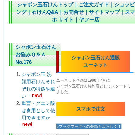
シャボン玉石けんトップ
｜
ご注文ガイド
｜
ショッピ
ング
｜
石けんQ&A
｜
お問合せ
｜
サイトマップ
｜
ス
ホ サイト
｜
ヤフー店
シャボン玉石けん
お悩みＱ＆Ａ
シャボン玉石けん通販
No.176
ユーネット
シャボン玉 洗
ユーネット企画は1998年7月に
顔用石けんそれ
シャボン玉石けん特約店としてスタートし
ぞれの特徴や違
ました。
い
重曹・クエン酸
スマホで注文
は食用として使
用できますか
○ブックマークへの登録もよろしく！