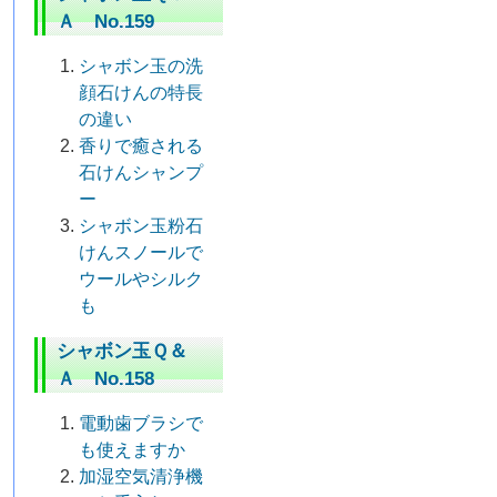
Ａ No.159
シャボン玉の洗
顔石けんの特長
の違い
香りで癒される
石けんシャンプ
ー
シャボン玉粉石
けんスノールで
ウールやシルク
も
シャボン玉Ｑ＆
Ａ No.158
電動歯ブラシで
も使えますか
加湿空気清浄機