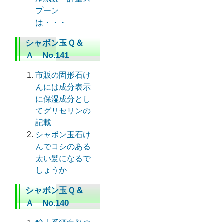
プーン
は・・・
シャボン玉Ｑ＆
Ａ No.141
市販の固形石け
んには成分表示
に保湿成分とし
てグリセリンの
記載
シャボン玉石け
んでコシのある
太い髪になるで
しょうか
シャボン玉Ｑ＆
Ａ No.140