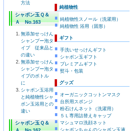
方法
純植物性
シャボン玉Ｑ＆
純植物性スノール（洗濯用）
Ａ No.163
純植物性 浴用（固形）
無添加せっけん
ギフト
シャンプー泡タ
イプ 従来品と
手洗いせっけんギフト
の違い
シャボン玉ギフト
無添加せっけん
プレミアムギフト
シャンプー泡タ
熨斗・包装
イプのボトル
グッズ
に
シャボン玉浴用
オーガニックコットンマスク
と純植物性シャ
台所用スポンジ
ボン玉浴用との
粉石けんネット（洗濯用）
違い
５Ｌ専用詰替えキャップ
シャボン玉Ｑ＆
マシュマロ洗顔ネット
シャボンちゃんのシャボン玉液
Ａ No.162