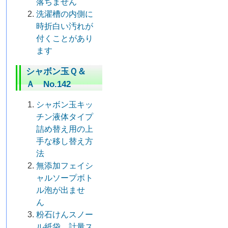
落ちません
洗濯槽の内側に
時折白い汚れが
付くことがあり
ます
シャボン玉Ｑ＆
Ａ No.142
シャボン玉キッ
チン液体タイプ
詰め替え用の上
手な移し替え方
法
無添加フェイシ
ャルソープボト
ル泡が出ませ
ん
粉石けんスノー
ル紙袋 計量ス