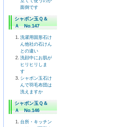
立てて使うのが
面倒です
シャボン玉Ｑ＆
Ａ No.147
洗濯用固形石け
ん他社の石けん
との違い
洗顔中にお肌が
ヒリヒリしま
す
シャボン玉石け
んで羽毛布団は
洗えますか
シャボン玉Ｑ＆
Ａ No.146
台所・キッチン