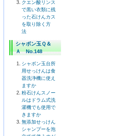
クエン酸リンス
で黒い衣類に残
った石けんカス
を取り除く方
法
シャボン玉Ｑ＆
Ａ No.148
シャボン玉台所
用せっけんは食
器洗浄機に使え
ますか
粉石けんスノー
ルはドラム式洗
濯機でも使用で
きますか
無添加せっけん
シャンプーを泡