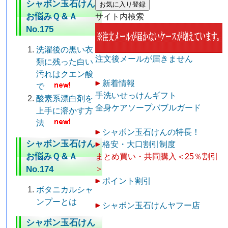
シャボン玉石けん
お気に入り登録
お悩みＱ＆Ａ
サイト内検索
No.175
洗濯後の黒い衣
注文後メールが届きません
類に残った白い
汚れはクエン酸
新着情報
で
手洗いせっけんギフト
酸素系漂白剤を
全身ケアソープバブルガード
上手に溶かす方
法
シャボン玉石けんの特長！
シャボン玉石けん
格安・大口割引制度
お悩みＱ＆Ａ
まとめ買い・共同購入＜25％割引
No.174
＞
ポイント割引
ボタニカルシャ
ンプーとは
シャボン玉石けんヤフー店
シャボン玉石けん