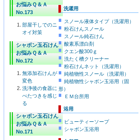
お悩みＱ＆Ａ
洗濯用
No.173
スノール液体タイプ（洗濯用）
部屋干しでのニ
粉石けんスノール
オイ対策
スノール純石けん
酸素系漂白剤
シャボン玉石けん
クエン酸300ｇ
お悩みＱ＆Ａ
洗たく槽クリーナー
No.172
粉石けんネット（洗濯用）
無添加石けんが
純植物性スノール（洗濯用）
変色
純植物性シャボン玉浴用（固
洗浄後の食器に
形）
べたつきを感じ
ＥＭ台所用
る
浴用
シャボン玉石けん
ビューティーソープ
お悩みＱ＆Ａ
シャボン玉浴用
No.171