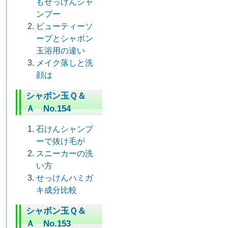
もせっけんシャ
ンプー
ビューティーソ
ープとシャボン
玉浴用の違い
メイク落しと洗
顔は
シャボン玉Ｑ＆
Ａ No.154
石けんシャンプ
ーで抜け毛が
スニーカーの洗
い方
せっけんハミガ
キ成分比較
シャボン玉Ｑ＆
Ａ No.153