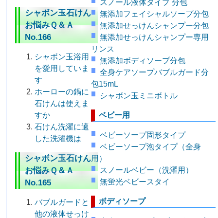
スノール液体タイプ 分包
シャボン玉石けん
無添加フェイシャルソープ分包
お悩みＱ＆Ａ
無添加せっけんシャンプー分包
No.166
無添加せっけんシャンプー専用
リンス
シャボン玉浴用
無添加ボディソープ分包
を愛用していま
全身ケアソープバブルガード分
す
包15mL
ホーローの鍋に
シャボン玉ミニボトル
石けんは使えま
すか
ベビー用
石けん洗濯に適
ベビーソープ固形タイプ
した洗濯機は
ベビーソープ泡タイプ（全身
シャボン玉石けん
用）
お悩みＱ＆Ａ
スノールベビー（洗濯用）
無蛍光ベビースタイ
No.165
ボディソープ
バブルガードと
他の液体せっけ