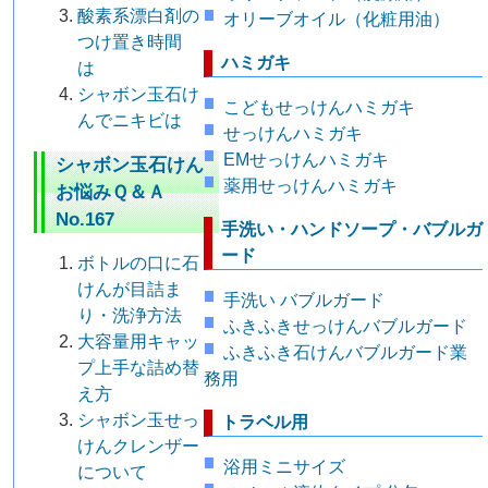
酸素系漂白剤の
オリーブオイル（化粧用油）
つけ置き時間
ハミガキ
は
シャボン玉石け
こどもせっけんハミガキ
んでニキビは
せっけんハミガキ
EMせっけんハミガキ
シャボン玉石けん
薬用せっけんハミガキ
お悩みＱ＆Ａ
No.167
手洗い・ハンドソープ・バブルガ
ード
ボトルの口に石
けんが目詰ま
手洗い バブルガード
り・洗浄方法
ふきふきせっけんバブルガード
大容量用キャッ
ふきふき石けんバブルガード業
プ上手な詰め替
務用
え方
シャボン玉せっ
トラベル用
けんクレンザー
浴用ミニサイズ
について