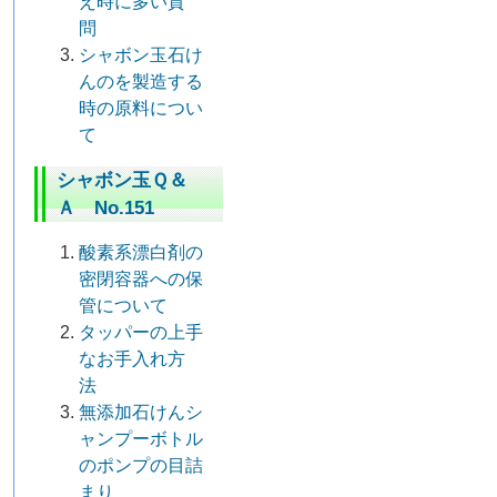
え時に多い質
問
シャボン玉石け
んのを製造する
時の原料につい
て
シャボン玉Ｑ＆
Ａ No.151
酸素系漂白剤の
密閉容器への保
管について
タッパーの上手
なお手入れ方
法
無添加石けんシ
ャンプーボトル
のポンプの目詰
まり