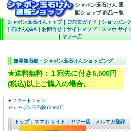
シャボン玉石けん 通
販ショップ 商品一覧
シャボン玉石けんトップ
｜
ご注文ガイド
｜
ショッピン
｜
石けんQ&A
｜
お問合せ
｜
サイトマップ
｜
スマホ サイ
｜
ヤフー店
無添加石鹸・シャボン玉石けんショッピング
★送料無料：１宛先に付き5,500円
(税込)以上ご購入の場合。
スマートフォン
※
シャボン玉石鹸Yahoo店
トップ
｜
スマホ サイト
｜
ヤフー店
｜
メルマガ登録