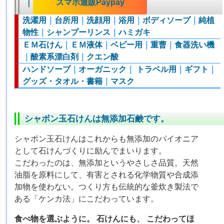
｜
スマホ通販Paypay
洗濯用
｜
台所用
｜
洗顔用
｜
浴用
｜
ボディソープ
｜
純植
物性
｜
シャンプーリンス
｜
ハミガキ
ＥＭ石けん
｜
ＥＭ液体
｜
ベビー用
｜
重曹
｜
食器洗い機
｜
酸素系漂白剤
｜
クエン酸
ハンドソープ
｜
オーガニック
｜
トラベル用
｜
ギフト
｜
グッズ・タオル・書籍
｜
マスク
シャボン玉石けんは無添加石鹸です。
シャボン玉石けんはこれからも無添加のパイオニア
として石けんづくりに励んでまいります。
こだわったのは、無添加というやさしさ品質。天然
油脂を原料にして、有害とされる化学物質や合成添
加物を使わない。つくり方も伝統的な釜炊き製法で
ある「ケンカ法」にこだわっています。
食べ物を選ぶように。 石けんにも、 こだわってほ