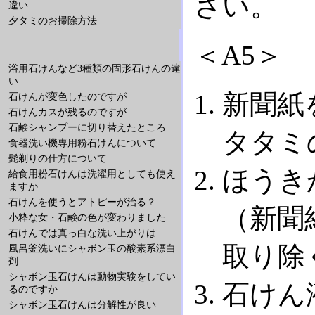
さい。
違い
夕タミのお掃除方法
＜A5＞
浴用石けんなど3種類の固形石けんの違
い
新聞紙
石けんが変色したのですが
石けんカスが残るのですが
石鹸シャンプーに切り替えたところ
タタミ
食器洗い機専用粉石けんについて
髭剃りの仕方について
ほうき
給食用粉石けんは洗濯用としても使え
ますか
石けんを使うとアトピーが治る？
（新聞
小粋な女・石鹸の色が変わりました
石けんでは真っ白な洗い上がりは
取り除
風呂釜洗いにシャボン玉の酸素系漂白
剤
シャボン玉石けんは動物実験をしてい
石けん
るのですか
シャボン玉石けんは分解性が良い