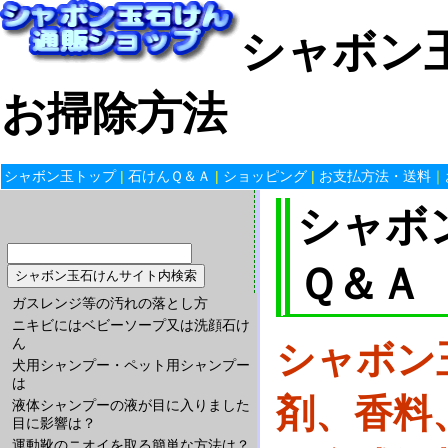
シャボン玉
お掃除方法
シャボン玉トップ
|
石けんＱ＆Ａ
|
ショッピング
|
お支払方法・送料
｜
シャボ
Ｑ＆Ａ
ガスレンジ等の汚れの落とし方
ニキビにはベビーソープ又は洗顔石け
ん
シャボン
犬用シャンプー・ペット用シャンプー
は
剤、香料
液体シャンプーの液が目に入りました
目に影響は？
運動靴のニオイを取る簡単な方法は？