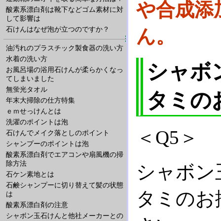
や合成添
酸素系漂白剤は靴下などゴム素材に対
して影響は
石けんはなぜ泡が立つのですか？
ん。
油汚れのプラスチック製食器の洗い方
水着の洗い方
シャボ
お風呂場の浴用石けんが柔らかくなっ
てしまいました
無蛍光タオル
タミの
年末大掃除の仕方特集
ｅｍせっけんとは
洗濯のポイントは泡
＜Q5＞
石けんでメイク落としのポイント
シャンプーのポイントは泡
酸素系漂白剤でエアコンや扇風機の掃
除方法
シャボン
石ケン素地とは
石鹸シャンプーに切り替えて髪の状態
タミのお
は
酸素系漂白剤の注意
シャボン玉石けんと他社メーカーとの