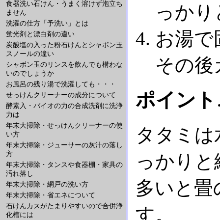
食器洗い石けん・うまく溶けず泡立ち
っかり
ません
洗濯の仕方「予洗い」とは
お湯で
蛍光剤と漂白剤の違い
炭酸塩の入った粉石けんとシャボン玉
スノールの違い
その後
シャボン玉のリンスを飲んでも構わな
いのでしょうか
お風呂の残り湯で洗濯しても・・・
ポイント
せっけんクリーナーの成分について
酵素入・バイオの力の合成洗剤に洗浄
力は
年末大掃除・せっけんクリーナーの使
タタミは
い方
年末大掃除・ジューサーの灰汁の落し
方
っかりと
年末大掃除・タンスや食器棚・家具の
汚れ落し
多いと畳
年末大掃除・網戸の洗い方
年末大掃除・省エネについて
石けんカスがたまりやすいので合併浄
す。
化槽には