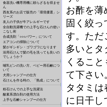
食器洗い機専用機に頼らざるを得ませ
お酢を薄
ん
西友系のお店で販売の「環境優選」シ
リーズ
固く絞っ
友人の子供が牛アレルギーです
全自動洗濯機での上手な石けんの使い
こなし術
す。ただ
合成洗剤「○○○パワー」について
エアコンの掃除について
多いとタ
髪がギシギシ・ゴワゴワになります
浴用石けんで髪の毛を洗っても良いの
でしょうか？
くること
哺乳ビンの洗い方、ベビー用石鹸につ
いて
て下さい
犬用シャンプーの仕方
石けんを作る時の、「熟成」について
タタミは
粉石けんでの上手な洗濯法
酸素系漂白剤の使用方法
に日干し
上手な石鹸シャンプーの仕方