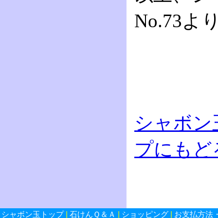
No.73よ
シャボン
プにもど
シャボン玉トップ
|
石けんＱ＆Ａ
|
ショッピング
|
お支払方法