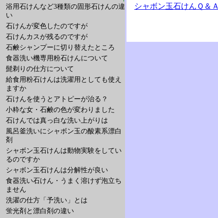
シャボン玉石けんＱ＆Ａ
浴用石けんなど3種類の固形石けんの違
い
石けんが変色したのですが
石けんカスが残るのですが
石鹸シャンプーに切り替えたところ
食器洗い機専用粉石けんについて
髭剃りの仕方について
給食用粉石けんは洗濯用としても使え
ますか
石けんを使うとアトピーが治る？
小粋な女・石鹸の色が変わりました
石けんでは真っ白な洗い上がりは
風呂釜洗いにシャボン玉の酸素系漂白
剤
シャボン玉石けんは動物実験をしてい
るのですか
シャボン玉石けんは分解性が良い
食器洗い石けん・うまく溶けず泡立ち
ません
洗濯の仕方「予洗い」とは
蛍光剤と漂白剤の違い