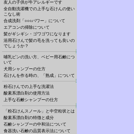
友人の子供が牛アレルギーです
全自動洗濯機での上手な石けんの使い
こなし術
合成洗剤「○○○パワー」について
エアコンの掃除について
髪がギシギシ・ゴワゴワになります
浴用石けんで髪の毛を洗っても良いの
でしょうか？
哺乳ビンの洗い方、ベビー用石鹸につ
いて
犬用シャンプーの仕方
石けんを作る時の、「熟成」について
粉石けんでの上手な洗濯法
酸素系漂白剤の使用方法
上手な石鹸シャンプーの仕方
「粉石けんスノール」と中空粒状とは
酸素系漂白剤の特徴と成分
石鹸シャンプーの中和法について
食器洗い石鹸の品質表示法について