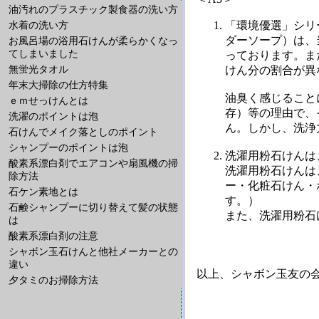
油汚れのプラスチック製食器の洗い方
「環境優選」シリ
水着の洗い方
ダーソープ）は、
お風呂場の浴用石けんが柔らかくなっ
てしまいました
っております。ま
無蛍光タオル
けん分の割合が異
年末大掃除の仕方特集
油臭く感じること
ｅｍせっけんとは
存）等の理由で、
洗濯のポイントは泡
ん。しかし、洗浄
石けんでメイク落としのポイント
シャンプーのポイントは泡
洗濯用粉石けんは
酸素系漂白剤でエアコンや扇風機の掃
洗濯用粉石けんは
除方法
ー・化粧石けん・
石ケン素地とは
す。）
石鹸シャンプーに切り替えて髪の状態
また、洗濯用粉石
は
酸素系漂白剤の注意
シャボン玉石けんと他社メーカーとの
違い
以上、シャボン玉友の会だ
夕タミのお掃除方法