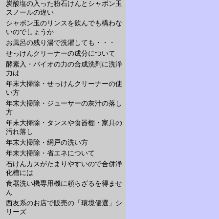
炭酸塩の入った粉石けんとシャボン玉
スノールの違い
シャボン玉のリンスを飲んでも構わな
いのでしょうか
お風呂の残り湯で洗濯しても・・・
せっけんクリーナーの成分について
酵素入・バイオの力の合成洗剤に洗浄
力は
年末大掃除・せっけんクリーナーの使
い方
年末大掃除・ジューサーの灰汁の落し
方
年末大掃除・タンスや食器棚・家具の
汚れ落し
年末大掃除・網戸の洗い方
年末大掃除・省エネについて
石けんカスがたまりやすいので合併浄
化槽には
食器洗い機専用機に頼らざるを得ませ
ん
西友系のお店で販売の「環境優選」シ
リーズ