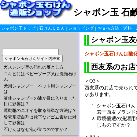
シャボン玉 石鹸
シャボン玉トップ
|
石けんＱ＆Ａ
|
ショッピング
|
お支払方法・送料
｜
シャボン玉友
シャボン玉石けんは酸
西友系のお店
ガスレンジ等の汚れの落とし方
ニキビにはベビーソープ又は洗顔石け
ん
＜Q3＞
犬用シャンプー・ペット用シャンプー
西友系のお店で売られ
は
があります。
液体シャンプーの液が目に入りました
目に影響は？
シャボン玉石けん
運動靴のニオイを取る簡単な方法は？
若干西友ブランド
酸素系漂白剤は靴下などゴム素材に対
環境優選の洗濯用
して影響は
じものですか？
石けんはなぜ泡が立つのですか？
＜A3＞