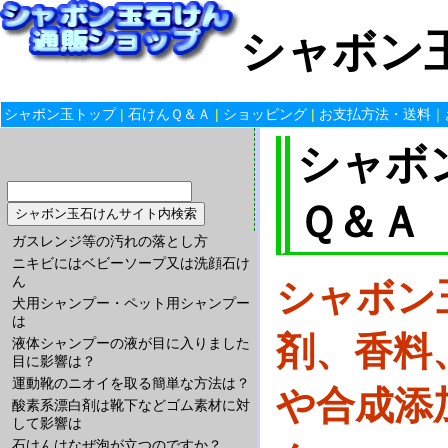
シャボン玉
シャボン玉トップ
|
石けんＱ＆Ａ
|
ショッピング
|
お支払方法・送料
｜
シャボ
Ｑ＆Ａ
ガスレンジ等の汚れの落とし方
ニキビにはベビーソープ又は洗顔石け
ん
シャボン
犬用シャンプー・ペット用シャンプー
は
剤、香料
液体シャンプーの液が目に入りました
目に影響は？
運動靴のニオイを取る簡単な方法は？
や合成添
酸素系漂白剤は靴下などゴム素材に対
して影響は
石けんはなぜ泡が立つのですか？