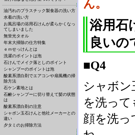
ん。
油汚れのプラスチック製食器の洗い方
水着の洗い方
浴用石
お風呂場の浴用石けんが柔らかくなっ
てしまいました
無蛍光タオル
良いの
年末大掃除の仕方特集
ｅｍせっけんとは
洗濯のポイントは泡
■Q4
石けんでメイク落としのポイント
シャンプーのポイントは泡
酸素系漂白剤でエアコンや扇風機の掃
除方法
シャボン
石ケン素地とは
石鹸シャンプーに切り替えて髪の状態
を洗って
は
酸素系漂白剤の注意
シャボン玉石けんと他社メーカーとの
顔を洗っ
違い
夕タミのお掃除方法
ね。