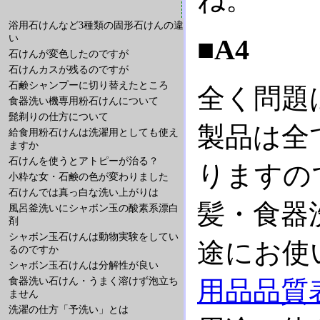
浴用石けんなど3種類の固形石けんの違
い
■A4
石けんが変色したのですが
石けんカスが残るのですが
石鹸シャンプーに切り替えたところ
全く問題
食器洗い機専用粉石けんについて
髭剃りの仕方について
製品は全
給食用粉石けんは洗濯用としても使え
ますか
石けんを使うとアトピーが治る？
りますの
小粋な女・石鹸の色が変わりました
石けんでは真っ白な洗い上がりは
髪・食器
風呂釜洗いにシャボン玉の酸素系漂白
剤
シャボン玉石けんは動物実験をしてい
途にお使
るのですか
シャボン玉石けんは分解性が良い
食器洗い石けん・うまく溶けず泡立ち
用品品質
ません
洗濯の仕方「予洗い」とは