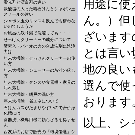
用途に使
蛍光剤と漂白剤の違い
炭酸塩の入った粉石けんとシャボン玉
スノールの違い
ん。）但
シャボン玉のリンスを飲んでも構わな
いのでしょうか
ざいます
お風呂の残り湯で洗濯しても・・・
せっけんクリーナーの成分について
酵素入・バイオの力の合成洗剤に洗浄
とは言い
力は
年末大掃除・せっけんクリーナーの使
い方
地の良い
年末大掃除・ジューサーの灰汁の落し
方
選んで使
年末大掃除・タンスや食器棚・家具の
汚れ落し
年末大掃除・網戸の洗い方
おります
年末大掃除・省エネについて
石けんカスがたまりやすいので合併浄
化槽には
以上、シ
食器洗い機専用機に頼らざるを得ませ
ん
西友系のお店で販売の「環境優選」シ