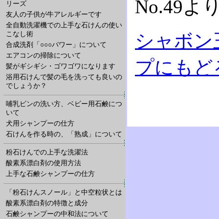
No.49よ
リーズ
友人の子供が牛アレルギーです
全自動洗濯機での上手な石けんの使い
こなし術
シャボン
合成洗剤「○○○パワー」について
エアコンの掃除について
プにもど
髪がギシギシ・ゴワゴワになります
浴用石けんで髪の毛を洗っても良いの
でしょうか？
哺乳ビンの洗い方、ベビー用石鹸につ
いて
犬用シャンプーの仕方
石けんを作る時の、「熟成」について
粉石けんでの上手な洗濯法
酸素系漂白剤の使用方法
上手な石鹸シャンプーの仕方
「粉石けんスノール」と中空粒状とは
酸素系漂白剤の特徴と成分
石鹸シャンプーの中和法について