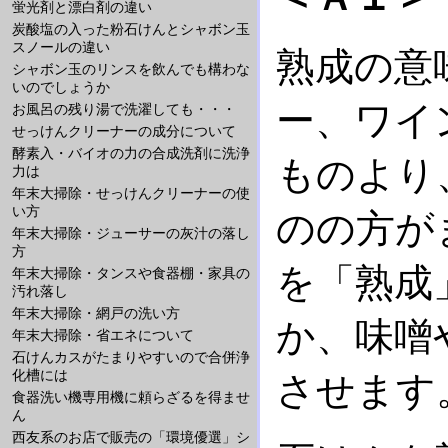
蛍光剤と漂白剤の違い
炭酸塩の入った粉石けんとシャボン玉
スノールの違い
熟成の意
シャボン玉のリンスを飲んでも構わな
いのでしょうか
ー、ワイ
お風呂の残り湯で洗濯しても・・・
せっけんクリーナーの成分について
酵素入・バイオの力の合成洗剤に洗浄
ものより
力は
年末大掃除・せっけんクリーナーの使
い方
のの方が
年末大掃除・ジューサーの灰汁の落し
方
を「熟成
年末大掃除・タンスや食器棚・家具の
汚れ落し
年末大掃除・網戸の洗い方
か、味噌
年末大掃除・省エネについて
石けんカスがたまりやすいので合併浄
化槽には
させます
食器洗い機専用機に頼らざるを得ませ
ん
西友系のお店で販売の「環境優選」シ