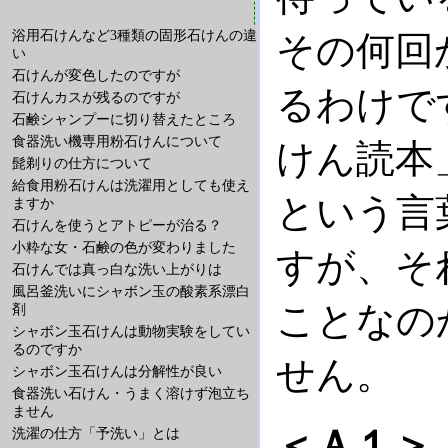
浴用石けんなど3種類の固形石けんの違
その何回
い
石けんが変色したのですが
るわけで
石けんカスが残るのですが
石鹸シャンプーに切り替えたところ
食器洗い機専用粉石けんについて
けん読本
髭剃りの仕方について
給食用粉石けんは洗濯用としても使え
という言
ますか
石けんを使うとアトピーが治る？
小粋な女・石鹸の色が変わりました
すが、そ
石けんでは真っ白な洗い上がりは
風呂釜洗いにシャボン玉の酸素系漂白
ことなの
剤
シャボン玉石けんは動物実験をしてい
るのですか
せん。
シャボン玉石けんは分解性が良い
食器洗い石けん・うまく溶けず泡立ち
ません
＜Ａ１＞
洗濯の仕方「予洗い」とは