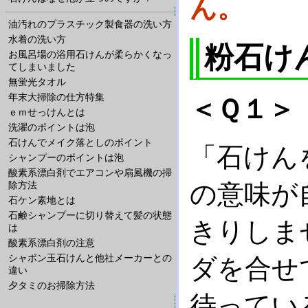
ん。
油汚れのプラスチック製食器の洗い方
水着の洗い方
粉石け
お風呂場の浴用石けんが柔らかくなっ
てしまいました
無蛍光タオル
年末大掃除の仕方特集
＜Ｑ１＞
ｅｍせっけんとは
洗濯のポイントは泡
石けんでメイク落としのポイント
「石けん
シャンプーのポイントは泡
酸素系漂白剤でエアコンや扇風機の掃
の意味が
除方法
石ケン素地とは
石鹸シャンプーに切り替えて髪の状態
きりしま
は
酸素系漂白剤の注意
シャボン玉石けんと他社メーカーとの
ダを合せ
違い
夕タミのお掃除方法
待ってい