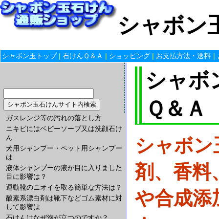
シャボン玉
シャボン玉トップ
|
石けんＱ＆Ａ
|
ショッピング
|
お支払方法・送料
｜
シャボ
Ｑ＆Ａ
ガスレンジ等の汚れの落とし方
ニキビにはベビーソープ又は洗顔石け
ん
シャボン
犬用シャンプー・ペット用シャンプー
は
剤、香料
液体シャンプーの液が目に入りました
目に影響は？
運動靴のニオイを取る簡単な方法は？
や合成添
酸素系漂白剤は靴下などゴム素材に対
して影響は
石けんはなぜ泡が立つのですか？