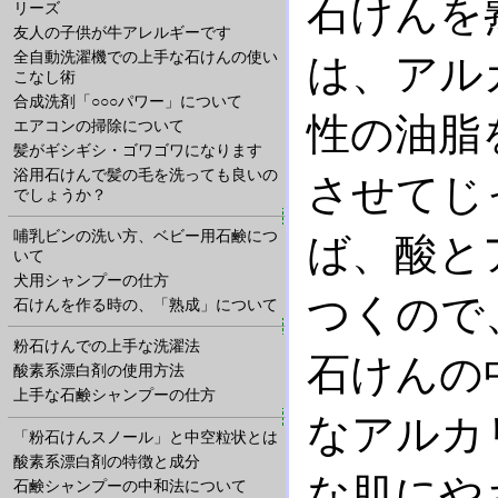
石けんを
リーズ
友人の子供が牛アレルギーです
全自動洗濯機での上手な石けんの使い
は、アル
こなし術
合成洗剤「○○○パワー」について
性の油脂
エアコンの掃除について
髪がギシギシ・ゴワゴワになります
浴用石けんで髪の毛を洗っても良いの
させてじ
でしょうか？
哺乳ビンの洗い方、ベビー用石鹸につ
ば、酸と
いて
犬用シャンプーの仕方
つくので
石けんを作る時の、「熟成」について
粉石けんでの上手な洗濯法
石けんの
酸素系漂白剤の使用方法
上手な石鹸シャンプーの仕方
なアルカ
「粉石けんスノール」と中空粒状とは
酸素系漂白剤の特徴と成分
な肌にや
石鹸シャンプーの中和法について