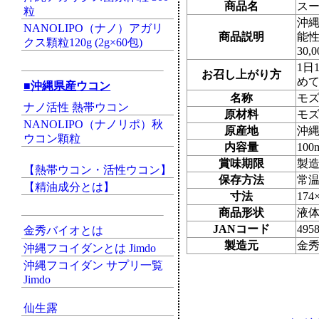
商品名
スー
粒
沖縄
NANOLIPO（ナノ）アガリ
商品説明
能
クス顆粒120g (2g×60包)
30,
1日
お召し上がり方
め
■沖縄県産ウコン
名称
モ
ナノ活性 熱帯ウコン
原材料
モ
NANOLIPO（ナノリポ）秋
原産地
沖
ウコン顆粒
内容量
100
賞味期限
製
【熱帯ウコン・活性ウコン】
保存方法
常
【精油成分とは】
寸法
17
商品形状
液
JANコード
495
金秀バイオとは
製造元
金
沖縄フコイダンとは Jimdo
沖縄フコイダン サプリ一覧
Jimdo
仙生露