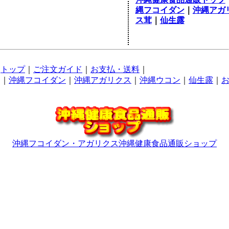
縄フコイダン
｜
沖縄アガ
ス茸
｜
仙生露
トップ
｜
ご注文ガイド
｜
お支払・送料
｜
｜
沖縄フコイダン
｜
沖縄アガリクス
｜
沖縄ウコン
｜
仙生露
｜
沖縄フコイダン・アガリクス沖縄健康食品通販ショップ