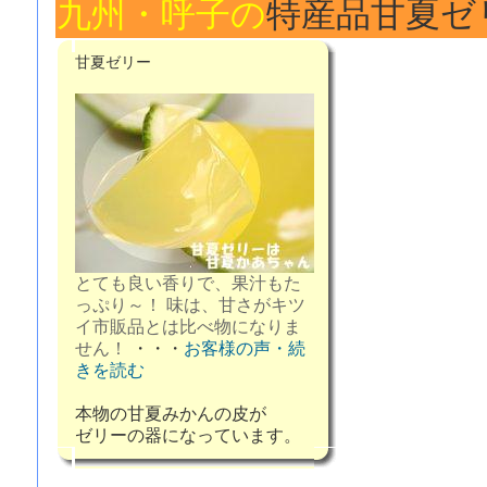
九州・呼子の
特産品甘夏ゼ
甘夏ゼリー
とても良い香りで、果汁もた
っぷり～！ 味は、甘さがキツ
イ市販品とは比べ物になりま
せん！
・・・
お客様の声・続
きを読む
本物の甘夏みかんの皮が
ゼリーの器になっています。