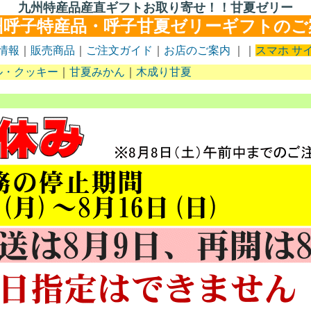
九州特産品産直ギフトお取り寄せ！！甘夏ゼリー
州呼子特産品・呼子甘夏ゼリーギフトのご
情報
｜
販売商品
｜
ご注文ガイド
｜
お店のご案内
｜｜
スマホ サ
ル・クッキー
｜
甘夏みかん
｜
木成り甘夏