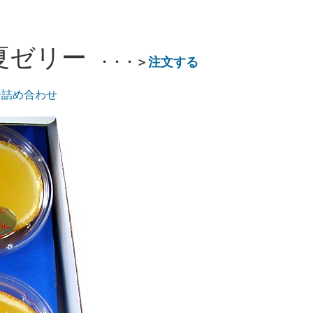
ト
夏ゼリー
・・・＞
注文する
ー詰め合わせ