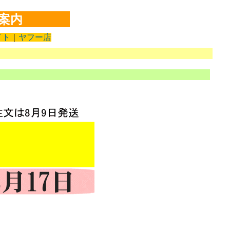
案内
イト
｜
ヤフー店