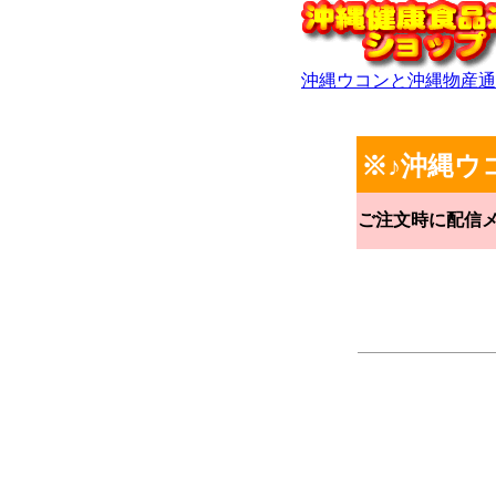
沖縄ウコンと沖縄物産通
※♪沖縄ウ
ご注文時に配信