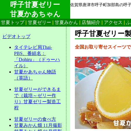
呼子甘夏ゼリー
佐賀県唐津市呼子町加部島の呼
甘夏かあちゃん
甘夏トップ
|
甘夏ゼリー
|
甘夏みかん
|
店舗紹介
|
アクセス
|
ふ
呼子甘夏ゼリー
ビデオトップ
全国お取り寄せスイーツで
タイテレビ局Thai-
PBS、番組名：
「Dohiru」（ドゥーハ
イル）
甘夏かあちゃん物語
（英語）
甘夏ゼリーができるま
で（栽培～ゼリー作
り）甘夏ゼリー製造工
程
甘夏ゼリーの食べ方
甘夏みかん畑 11月撮影