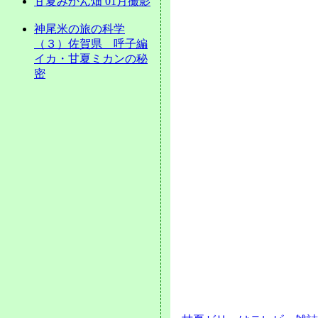
甘夏みかん畑 01月撮影
神尾米の旅の科学
（３）佐賀県 呼子編
イカ・甘夏ミカンの秘
密