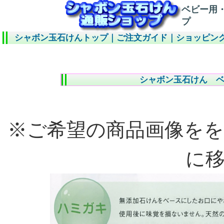
ベビー用
プ
シャボン玉石けんトップ
｜
ご注文ガイド
｜
ショッピン
シャボン玉石けん 
※ご希望の商品画像を
に