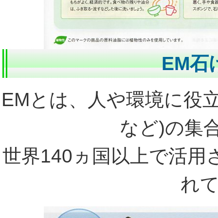
EM石
EMとは、人や環境に役
など)の集
世界140ヵ国以上で活
れ