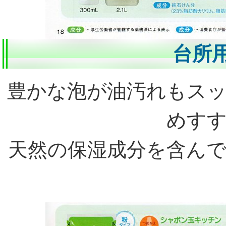
台所
豊かな泡が油汚れもス
めす
天然の保湿成分を含ん