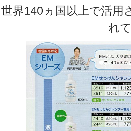
世界140ヵ国以上で活
れ