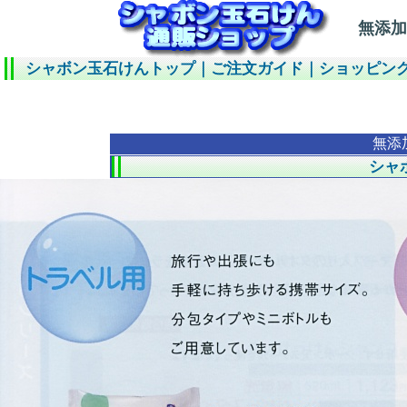
無添加
シャボン玉石けんトップ
｜
ご注文ガイド
｜
ショッピン
無添
シャ