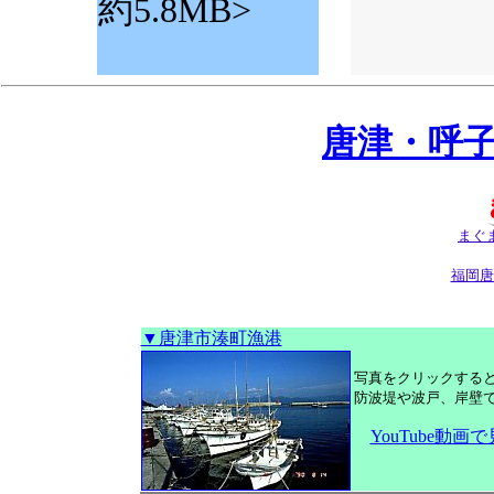
約5.8MB>
唐津・呼
まぐ
福岡唐
▼唐津市湊町漁港
写真をクリックする
防波堤や波戸、岸壁
YouTube動