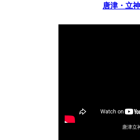
唐津・立
唐津立