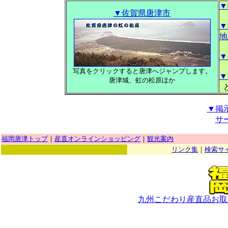
▼
▼佐賀県唐津市
▼
地
▼
写真をクリックすると唐津へジャンプします。
▼
唐津城、虹の松原ほか
ど
▼掲
サ
福岡唐津トップ
｜
産直オンラインショッピング
｜
観光案内
リンク集
｜
検索サ
九州こだわり産直品お取