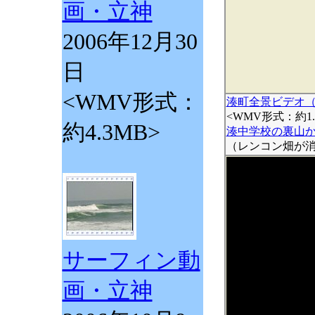
画・立神
2006年12月30
日
<WMV形式：
湊町全景ビデオ
<WMV形式：約1.
約4.3MB>
湊中学校の裏山
（レンコン畑が
サーフィン動
画・立神