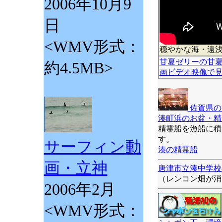
2006年10月9
日
<WMV形式：
穏やかな海・遠浅
甘夏ゼリーの甘
約4.5MB>
画ビデオ映像で
佐賀県の
湊町浜のお盆・精
精霊船を漁船に積
す。
サーフィン動
湊の精霊船
画・立神
唐津市立湊中学校
（レンコン畑が消
2006年2月
<WMV形式：