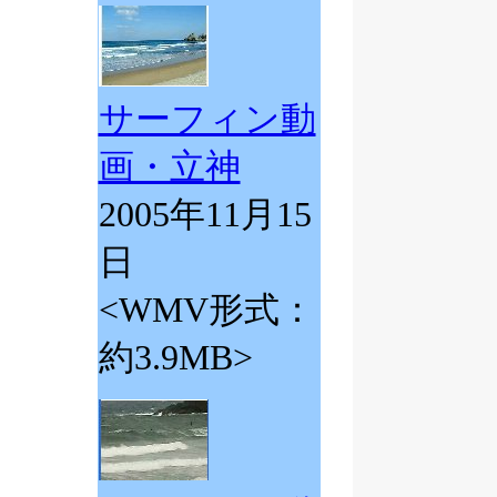
サーフィン動
画・立神
2005年11月15
日
<WMV形式：
約3.9MB>