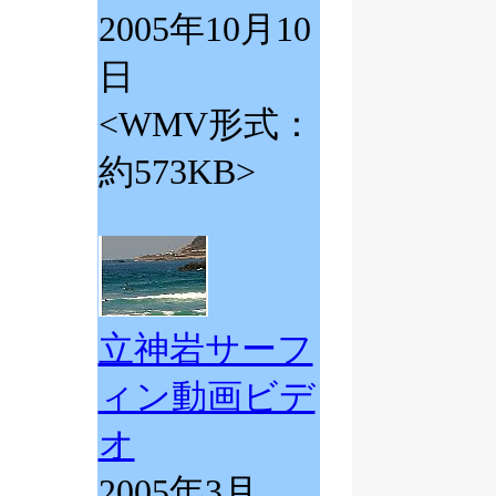
2005年10月10
日
<WMV形式：
約573KB>
立神岩サーフ
ィン動画ビデ
オ
2005年3月