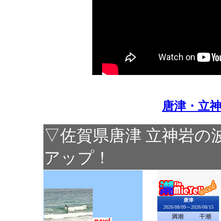
唐津・立
▽佐賀県唐津 立神岩の
アップ！