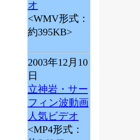
オ
<WMV形式：
約395KB>
2003年12月10
日
立神岩・サー
フィン波動画
人気ビデオ
<MP4形式：