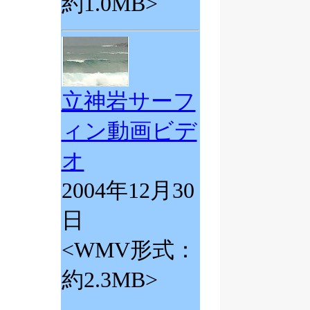
約1.0MB>
立神岩サーフ
ィン動画ビデ
オ
2004年12月30
日
<WMV形式：
約2.3MB>