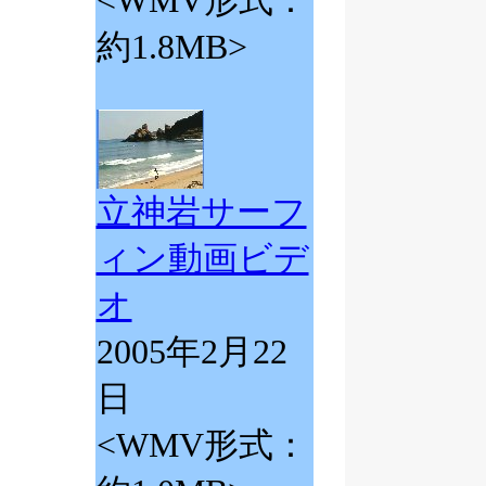
<WMV形式：
約1.8MB>
立神岩サーフ
ィン動画ビデ
オ
2005年2月22
日
<WMV形式：