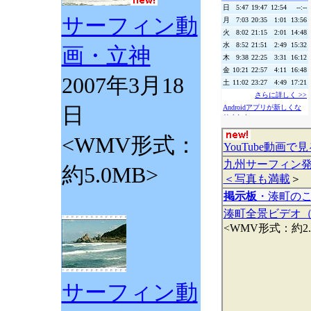
サーフィン動
画・立神
2007年3月18
日
<WMV形式：
YouTube動画
九州サーフィン
約5.0MB>
＜写真も満載
＞
掲示板
・湊町のこ
湊町全景ビデオ
<WMV形式：約2.
サーフィン動