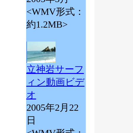
<WMV形式：
約1.2MB>
立神岩サーフ
ィン動画ビデ
オ
2005年2月22
日