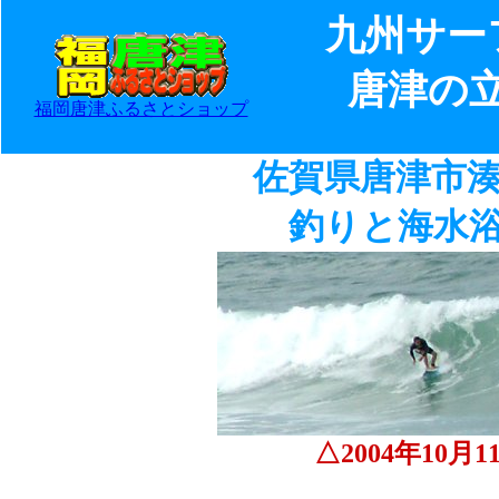
九州サー
唐津の
福岡唐津ふるさとショップ
佐賀県唐津市
釣りと海水
△2004年10