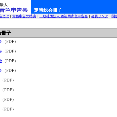
定時総会冊子
会とは
｜
青色申告の特典
｜
一般社団法人 西福岡青色申告会
｜
会員リンク
｜
関
会冊子
会
（PDF）
会
（PDF）
会
（PDF）
会
（PDF）
（PDF）
（PDF）
（PDF）
（PDF）