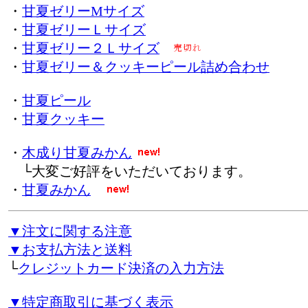
・
甘夏ゼリーMサイズ
・
甘夏ゼリーＬサイズ
・
甘夏ゼリー２Ｌサイズ
・
甘夏ゼリー＆クッキーピール詰め合わせ
・
甘夏ピール
・
甘夏クッキー
・
木成り甘夏みかん
└大変ご好評をいただいております。
・
甘夏みかん
▼注文に関する注意
▼お支払方法と送料
└
クレジットカード決済の入力方法
▼特定商取引に基づく表示