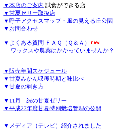
▼本店のご案内
試食ができる店
▼甘夏ゼリー取扱店
▼呼子アクセスマップ・風の見える丘公園
▼お問合わせ
▼よくある質問 ＦＡＱ（Ｑ＆Ａ）
ワックスや農薬はかかっていませんか？
▼販売年間スケジュール
▼甘夏みかん収穫時期と味比べ
▼甘夏の剥き方
▼11月 緑の甘夏ゼリー
▼平成27年度甘夏特別栽培管理の公開
▼メディア（テレビ）紹介されました