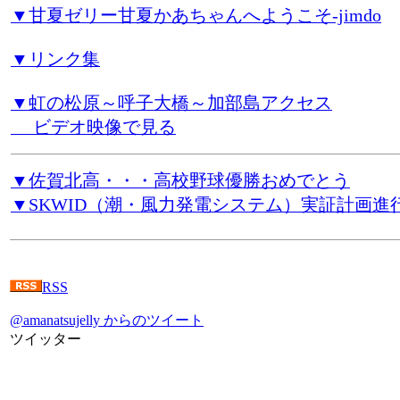
▼甘夏ゼリー甘夏かあちゃんへようこそ-jimdo
▼リンク集
▼虹の松原～呼子大橋～加部島アクセス
ビデオ映像で見る
▼佐賀北高・・・高校野球優勝おめでとう
▼SKWID（潮・風力発電システム）実証計画進
RSS
@amanatsujelly からのツイート
ツイッター