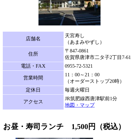
天宮寿し
店舗名
（あまみやずし）
〒
847-0861
住所
佐賀県唐津市二タ子2丁目7-61
電話・FAX
0955-72-5321
11：00～21：00
営業時間
（オーダーストップ20時）
定休日
毎週火曜日
JR筑肥線西唐津駅前1分
アクセス
地図・マップ
お昼・寿司ランチ 1,500円（税込）