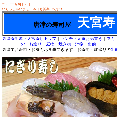
2026年8月9日（日）
いらっしゃいませ！本日も営業中です！
天宮寿
唐津の寿司屋
唐津寿司屋・天宮寿しトップ
｜
ランチ・定食お品書き
｜
巻も
の・お造り
｜
煮物・焼き物・汁物・出前
唐津でお寿司・お昼もお食事できます。お寿司・鉢盛りの
出